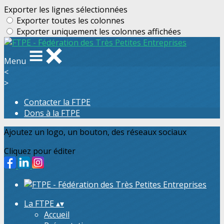
Exporter les lignes sélectionnées
Exporter toutes les colonnes
Exporter uniquement les colonnes affichées
Menu
<
>
Contacter la FTPE
Dons à la FTPE
Ajoutez un logo, un bouton, des réseaux sociaux
Cliquez pour éditer
La FTPE
▴
▾
Accueil