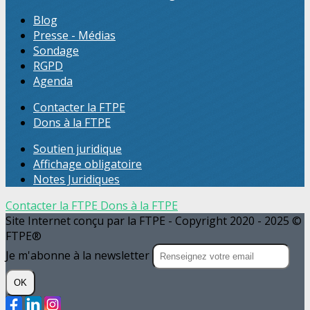
Blog
Presse - Médias
Sondage
RGPD
Agenda
Contacter la FTPE
Dons à la FTPE
Soutien juridique
Affichage obligatoire
Notes Juridiques
Contacter la FTPE
Dons à la FTPE
Site Internet conçu par la FTPE - Copyright 2020 - 2025 ©
FTPE®
Je m'abonne à la newsletter
OK