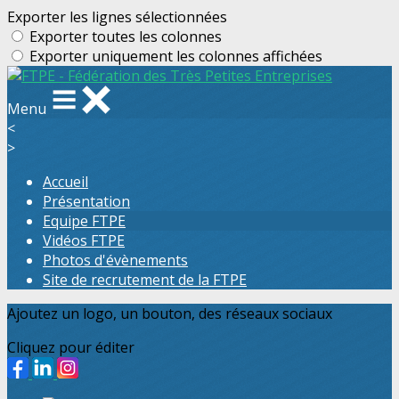
Exporter les lignes sélectionnées
Exporter toutes les colonnes
Exporter uniquement les colonnes affichées
Menu
<
>
Accueil
Présentation
Equipe FTPE
Vidéos FTPE
Photos d'évènements
Site de recrutement de la FTPE
Ajoutez un logo, un bouton, des réseaux sociaux
Cliquez pour éditer