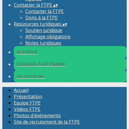
Contacter la FTPE
▴
▾
Contacter la FTPE
Dons à la FTPE
Ressources Juridiques
▴
▾
Soutien juridique
Affichage obligatoire
Notes Juridiques
ADHÉRER
DEVENIR PARTENAIRE
Se connecter
Accueil
Présentation
Equipe FTPE
Vidéos FTPE
Photos d'évènements
Site de recrutement de la FTPE