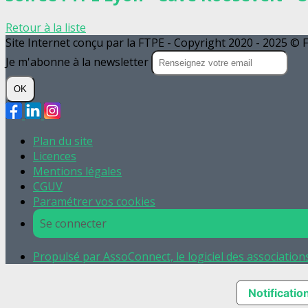
Retour à la liste
Site Internet conçu par la FTPE - Copyright 2020 - 2025 ©
Je m'abonne à la newsletter
OK
Plan du site
Licences
Mentions légales
CGUV
Paramétrer vos cookies
Se connecter
Propulsé par AssoConnect, le logiciel des association
Notification