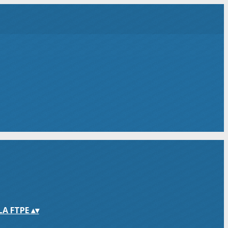
LA FTPE
▴
▾