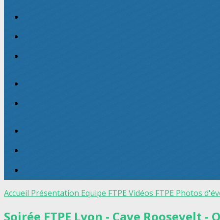
Accueil
Présentation
Equipe FTPE
Vidéos FTPE
Photos d'é
Soirée FTPE Lyon - Cave Roosevelt - 