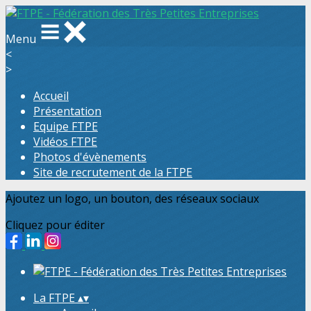
Menu
<
>
Accueil
Présentation
Equipe FTPE
Vidéos FTPE
Photos d'évènements
Site de recrutement de la FTPE
Ajoutez un logo, un bouton, des réseaux sociaux
Cliquez pour éditer
La FTPE
▴
▾