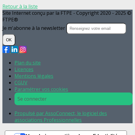
Retour à la liste
Site Internet conçu par la FTPE - Copyright 2020 - 2025 ©
FTPE®
Je m'abonne à la newsletter
OK
Plan du site
Licences
Mentions légales
CGUV
Paramétrer vos cookies
Se connecter
Propulsé par AssoConnect, le logiciel des
associations Professionnelles