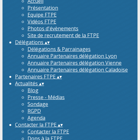
Accueil
Présentation
Equipe FTPE
Vidéos FTPE
Photos d'évènements
Site de recrutement de la FTPE
Délégations
▴
▾
Délégations & Parrainages
Annuaire Partenaires délégation Lyon
Annuaire Partenaires délégation Vienne
Annuaire Partenaires délégation Caladoise
Partenaires FTPE
▴
▾
Actualités
▴
▾
Blog
Presse - Médias
Sondage
RGPD
Agenda
Contacter la FTPE
▴
▾
Contacter la FTPE
Dons à la FTPE