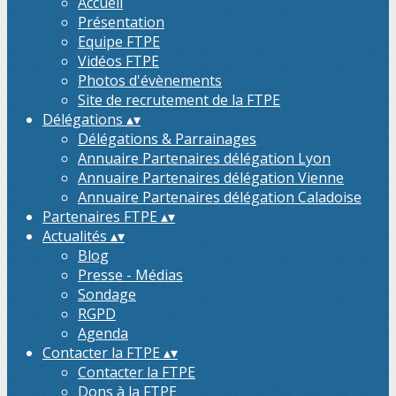
Accueil
Présentation
Equipe FTPE
Vidéos FTPE
Photos d'évènements
Site de recrutement de la FTPE
Délégations
▴
▾
Délégations & Parrainages
Annuaire Partenaires délégation Lyon
Annuaire Partenaires délégation Vienne
Annuaire Partenaires délégation Caladoise
Partenaires FTPE
▴
▾
Actualités
▴
▾
Blog
Presse - Médias
Sondage
RGPD
Agenda
Contacter la FTPE
▴
▾
Contacter la FTPE
Dons à la FTPE