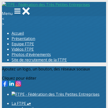
Menu
<
>
Accueil
Présentation
Equipe FTPE
Vidéos FTPE
Photos d'évènements
Site de recrutement de la FTPE
Ajoutez un logo, un bouton, des réseaux sociaux
Cliquez pour éditer
La FTPE
▴
▾