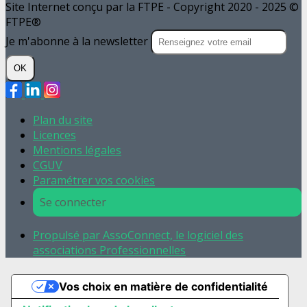
Site Internet conçu par la FTPE - Copyright 2020 - 2025 ©
FTPE®
Je m'abonne à la newsletter
OK
Plan du site
Licences
Mentions légales
CGUV
Paramétrer vos cookies
Se connecter
Propulsé par AssoConnect, le logiciel des
associations Professionnelles
Vos choix en matière de confidentialité