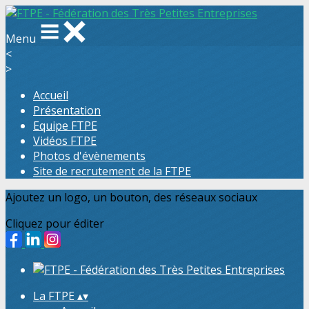
Menu
<
>
Accueil
Présentation
Equipe FTPE
Vidéos FTPE
Photos d'évènements
Site de recrutement de la FTPE
Ajoutez un logo, un bouton, des réseaux sociaux
Cliquez pour éditer
La FTPE
▴
▾