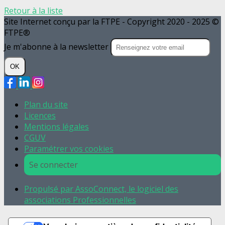
Retour à la liste
Site Internet conçu par la FTPE - Copyright 2020 - 2025 ©
FTPE®
Je m'abonne à la newsletter
OK
Plan du site
Licences
Mentions légales
CGUV
Paramétrer vos cookies
Se connecter
Propulsé par AssoConnect, le logiciel des
associations Professionnelles