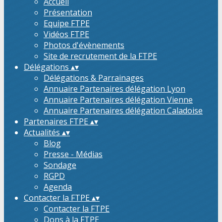
Accueil
Présentation
Equipe FTPE
Vidéos FTPE
Photos d'évènements
Site de recrutement de la FTPE
Délégations
▴
▾
Délégations & Parrainages
Annuaire Partenaires délégation Lyon
Annuaire Partenaires délégation Vienne
Annuaire Partenaires délégation Caladoise
Partenaires FTPE
▴
▾
Actualités
▴
▾
Blog
Presse - Médias
Sondage
RGPD
Agenda
Contacter la FTPE
▴
▾
Contacter la FTPE
Dons à la FTPE